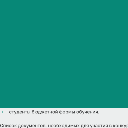
Студенческая жизнь
Стипендия назначается студентам, являющимся:
детьми-сиротами и детьми, оставшимися без попече
Международная
потерявшими в период обучения обоих родителей 
деятельность
детьми-инвалидами, инвалидами 1 и 2 групп, инвал
студентам, подвергшимся воздействию радиации в
испытаний на Семипалатинском полигоне;
Абитуриенту
студентам, являющимся инвалидами вследствие во
действий , а также студентам из числа граждан, п
Обучающемуся
замещению солдатами, матросами, сержантами, ста
подпунктом "а" пункта 2 и подпунктами "а"-"в" пун
студентам, получившим государственную социаль
Бизнесу
Категории обучающихся для получения стипендии:
студенты бюджетной формы обучения.
Список документов, необходимых для участия в конку