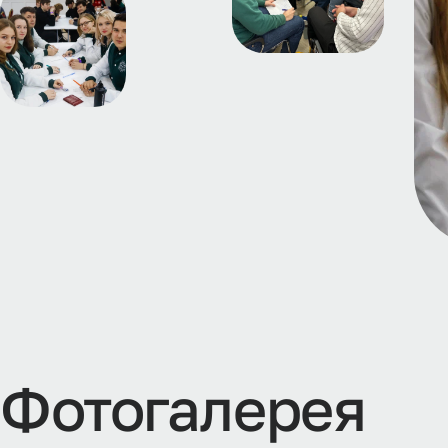
Ф
о
т
о
г
а
л
е
р
е
я