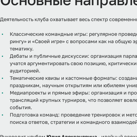
Деятельность клуба охватывает весь спектр современн
Классические командные игры: регулярное проведе
рингу» и «Своей игре» с вопросами как на общую 
тематику.
Дебаты и публичные дискуссии: организация парла
учатся аргументировать свою позицию, критическ
аудиторией.
Тематические квизы и кастомные форматы: создани
праздникам, научным открытиям или юбилеям унив
Медиапроекты и прямые эфиры: организация и про
трансляций крупных турниров, что позволяет вовл
события.
Подготовка команд: проведение тренировок и мето
поиска ответов, стратегии и командного взаимоде
Руководит клубом
Юлия Александрина
- идейный вдохн