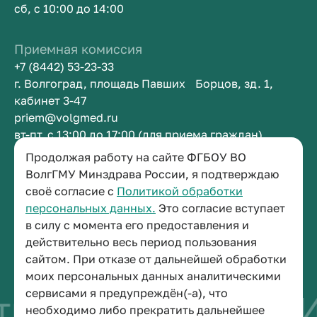
сб, с 10:00 до 14:00
Приемная комиссия
+7 (8442) 53-23-33
г. Волгоград, площадь Павших Борцов, зд. 1,
кабинет 3-47
priem@volgmed.ru
вт-пт, с 13:00 до 17:00 (для приема граждан)
Продолжая работу на сайте ФГБОУ ВО
Приемная ректора
ВолгГМУ Минздрава России, я подтверждаю
своё согласие с
Политикой обработки
+7 (8442) 38-50-05
персональных данных.
Это согласие вступает
г. Волгоград, площадь Павших Борцов, зд. 1,
в силу с момента его предоставления и
кабинет 3-11
действительно весь период пользования
post@volgmed.ru
сайтом. При отказе от дальнейшей обработки
пн-пт, с 08.30 до 17.00 (перерыв с 12.30 до 13.00)
моих персональных данных аналитическими
сервисами я предупреждён(-а), что
во быть врачом
И
необходимо либо прекратить дальнейшее