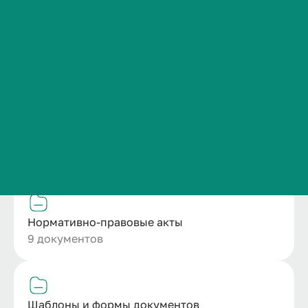
Сведения об образовательной организации
Контакты
Информационные материалы
История ВолгГМУ
3 документа
Вакансии
Профком обучающихся и работников
Брендбук и фирменный стиль
Локальные акты университета
Часто задаваемые вопросы
4 документа
Нормативно-правовые акты
9 документов
Шаблоны и формы документов