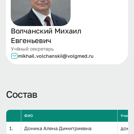
Волчанский Михаил
Евгеньевич
Учёный секретарь
mikhail.
volchanskii@
volgmed.
ru
Состав
ФИО
Ученая
1.
Доника Алена Димитриевна
докто