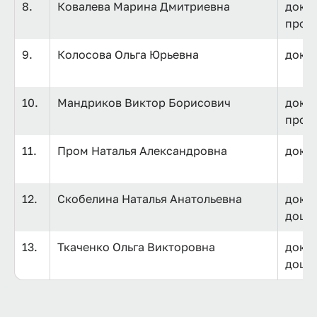
8.
Ковалева Марина Дмитриевна
докто
проф
9.
Колосова Ольга Юрьевна
докт
10.
Мандриков Виктор Борисович
докто
проф
11.
Пром Наталья Александровна
докто
12.
Скобелина Наталья Анатольевна
докто
доце
13.
Ткаченко Ольга Викторовна
докто
доце