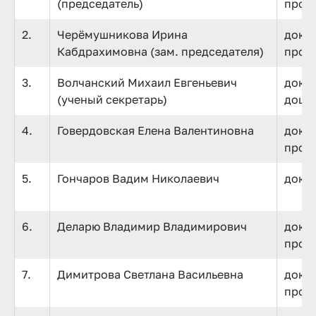
(председатель)
проф
2.
Черёмушникова Ирина
докто
Кабдрахимовна (зам. председателя)
проф
3.
Волчанский Михаил Евгеньевич
докто
(ученый секретарь)
доце
4.
Говердовская Елена Валентиновна
докто
проф
5.
Гончаров Вадим Николаевич
докт
6.
Деларю Владимир Владимирович
докто
проф
7.
Димитрова Светлана Васильевна
докто
проф