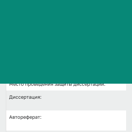
Ф.И.О соискателя ученой степени:
Сведения об образовательной организации
Контакты
Тема диссертации:
История ВолгГМУ
Вакансии
Искомая ученая степень:
Профком обучающихся и работников
Брендбук и фирменный стиль
Научная специальность:
Часто задаваемые вопросы
Назначенная дата и время защиты:
Место проведения защиты диссертации:
Диссертация:
Автореферат: