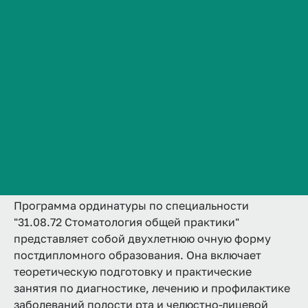
31.08.72 Стоматология общей
Сведения об образовательной организации
практики
Контакты
2 года
Аккредитована
Ординатура
История ВолгГМУ
Очная
Вакансии
Подробнее
Профком обучающихся и работников
Брендбук и фирменный стиль
Часто задаваемые вопросы
Программа ординатуры по специальности
"31.08.72 Стоматология общей практики"
представляет собой двухлетнюю очную форму
постдипломного образования. Она включает
теоретическую подготовку и практические
занятия по диагностике, лечению и профилактике
заболеваний полости рта и челюстно-лицевой