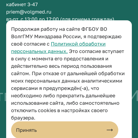
кабинет 3-47
priem@volgmed.ru
вт-пт, с 13:00 до 17:00 (для приема граждан)
Продолжая работу на сайте ФГБОУ ВО
Приемная ректора
ВолгГМУ Минздрава России, я подтверждаю
своё согласие с
Политикой обработки
+7 (8442) 38-50-05
персональных данных.
Это согласие вступает
г. Волгоград, площадь Павших Борцов, зд. 1,
в силу с момента его предоставления и
кабинет 3-11
действительно весь период пользования
post@volgmed.ru
сайтом. При отказе от дальнейшей обработки
пн-пт, с 08.30 до 17.00 (перерыв с 12.30 до 13.00)
моих персональных данных аналитическими
сервисами я предупреждён(-а), что
во быть врачом
Ис
необходимо либо прекратить дальнейшее
использование сайта, либо самостоятельно
отключить cookies в настройках своего
© 2026 Волгоградский государственный медицинский университет
браузера.
Политика конфиденциальности
Политика по обработке персональных данных
Принять
Пользовательское соглашение