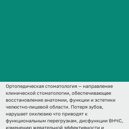
31.08.75 Стоматология
Сведения об образовательной организации
ортопедическая
Контакты
2 года
Аккредитована
Ординатура
История ВолгГМУ
Очная
Вакансии
Подробнее
Профком обучающихся и работников
Брендбук и фирменный стиль
Часто задаваемые вопросы
Ортопедическая стоматология — направление
клинической стоматологии, обеспечивающее
восстановление анатомии, функции и эстетики
челюстно-лицевой области. Потеря зубов,
нарушает окклюзию что приводят к
функциональным перегрузкам, дисфункции ВНЧС,
изменению жевательной эффективности и