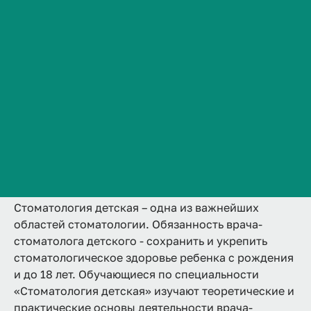
31.08.76 Стоматология
Сведения об образовательной организации
детская
Контакты
2 года
Аккредитована
Ординатура
История ВолгГМУ
Очная
Вакансии
Подробнее
Профком обучающихся и работников
Брендбук и фирменный стиль
Часто задаваемые вопросы
Стоматология детская – одна из важнейших
областей стоматологии. Обязанность врача-
стоматолога детского - сохранить и укрепить
стоматологическое здоровье ребенка с рождения
и до 18 лет. Обучающиеся по специальности
«Стоматология детская» изучают теоретические и
практические основы деятельности врача-