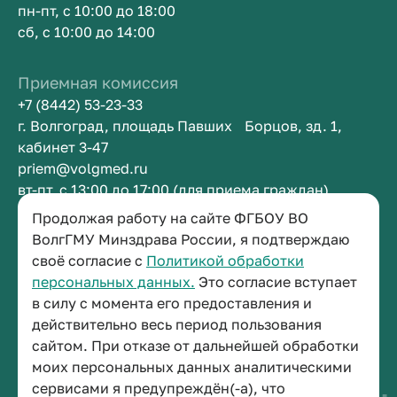
пн-пт, с 10:00 до 18:00
сб, с 10:00 до 14:00
Приемная комиссия
+7 (8442) 53-23-33
г. Волгоград, площадь Павших Борцов, зд. 1,
кабинет 3-47
priem@volgmed.ru
вт-пт, с 13:00 до 17:00 (для приема граждан)
Продолжая работу на сайте ФГБОУ ВО
Приемная ректора
ВолгГМУ Минздрава России, я подтверждаю
своё согласие с
Политикой обработки
+7 (8442) 38-50-05
персональных данных.
Это согласие вступает
г. Волгоград, площадь Павших Борцов, зд. 1,
в силу с момента его предоставления и
кабинет 3-11
действительно весь период пользования
post@volgmed.ru
сайтом. При отказе от дальнейшей обработки
пн-пт, с 08.30 до 17.00 (перерыв с 12.30 до 13.00)
моих персональных данных аналитическими
сервисами я предупреждён(-а), что