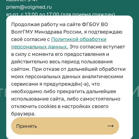
priem@volgmed.ru
вт-пт, с 13:00 до 17:00 (для приема граждан)
Продолжая работу на сайте ФГБОУ ВО
Приемная ректора
ВолгГМУ Минздрава России, я подтверждаю
своё согласие с
Политикой обработки
+7 (8442) 38-50-05
персональных данных.
Это согласие вступает
г. Волгоград, площадь Павших Борцов, зд. 1,
в силу с момента его предоставления и
кабинет 3-11
действительно весь период пользования
post@volgmed.ru
сайтом. При отказе от дальнейшей обработки
пн-пт, с 08.30 до 17.00 (перерыв с 12.30 до 13.00)
моих персональных данных аналитическими
сервисами я предупреждён(-а), что
о быть врачом
Ис
необходимо либо прекратить дальнейшее
использование сайта, либо самостоятельно
отключить cookies в настройках своего
© 2026 Волгоградский государственный медицинский университет
браузера.
Политика конфиденциальности
Политика по обработке персональных данных
Принять
Пользовательское соглашение