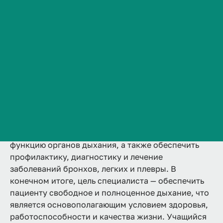
2 года
Аккредитована
Ординатура
Сведения об образовательной организации
Очная
Контакты
Подробнее
История ВолгГМУ
Вакансии
Профком обучающихся и работников
Брендбук и фирменный стиль
Пульмонология — одна из важнейших областей
Часто задаваемые вопросы
клинической медицины. Обязанность врача-
пульмонолога — сохранить и восстановить
функцию органов дыхания, а также обеспечить
профилактику, диагностику и лечение
заболеваний бронхов, легких и плевры. В
конечном итоге, цель специалиста — обеспечить
пациенту свободное и полноценное дыхание, что
является основополагающим условием здоровья,
работоспособности и качества жизни. Учащийся