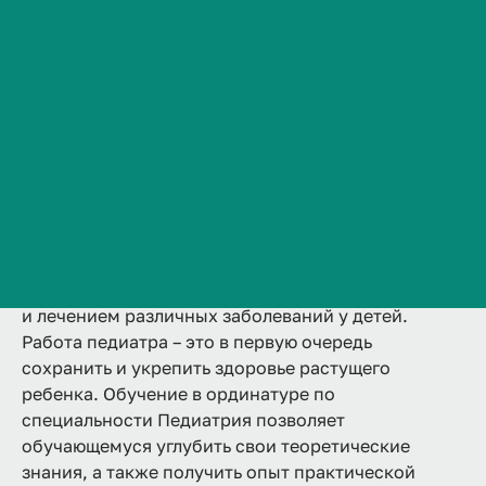
Подробнее
Сведения об образовательной организации
Контакты
История ВолгГМУ
Вакансии
Профком обучающихся и работников
Здоровый ребенок – основа будущего России!
Брендбук и фирменный стиль
Специальность врача-педиатра одна из самых
нужных и востребованных в системе
Часто задаваемые вопросы
здравоохранения и в обществе в целом. Врач этой
специальности занимается не только выявлением
и лечением различных заболеваний у детей.
Работа педиатра – это в первую очередь
сохранить и укрепить здоровье растущего
ребенка. Обучение в ординатуре по
специальности Педиатрия позволяет
обучающемуся углубить свои теоретические
знания, а также получить опыт практической