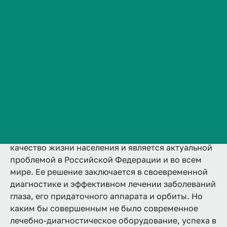
2 года
Аккредитована
Ординатура
Сведения об образовательной организации
Очная
Контакты
Подробнее
История ВолгГМУ
Вакансии
Профком обучающихся и работников
Брендбук и фирменный стиль
Восприятие окружающего мира человеком
Часто задаваемые вопросы
происходит в большей степени благодаря зрению.
Слепота и слабовидение существенно снижает
качество жизни населения и является актуальной
проблемой в Российской Федерации и во всем
мире. Ее решение заключается в своевременной
диагностике и эффективном лечении заболеваний
глаза, его придаточного аппарата и орбиты. Но
каким бы совершенным не было современное
лечебно-диагностическое оборудование, успеха в