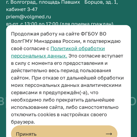
г. Волгоград, площадь Павших Борцов, зд. 1,
кабинет 3-47
priem@volgmed.ru
вт-пт, с 13:00 до 17:00 (для приема граждан)
Продолжая работу на сайте ФГБОУ ВО
Приемная ректора
ВолгГМУ Минздрава России, я подтверждаю
своё согласие с
Политикой обработки
+7 (8442) 38-50-05
персональных данных.
Это согласие вступает
г. Волгоград, площадь Павших Борцов, зд. 1,
в силу с момента его предоставления и
кабинет 3-11
действительно весь период пользования
post@volgmed.ru
сайтом. При отказе от дальнейшей обработки
пн-пт, с 08.30 до 17.00 (перерыв с 12.30 до 13.00)
моих персональных данных аналитическими
сервисами я предупреждён(-а), что
рачом
Искусство 
необходимо либо прекратить дальнейшее
использование сайта, либо самостоятельно
отключить cookies в настройках своего
© 2026 Волгоградский государственный медицинский университет
браузера.
Политика конфиденциальности
Политика по обработке персональных данных
Принять