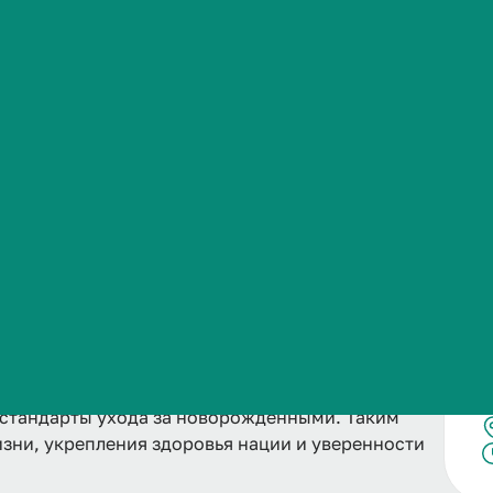
Сведения об образовательной организации
 здоровья новорождённых в самый уязвимый
та неонатолога направлена на спасение жизни и
е риска инвалидизации в будущем, обеспечение
аболеваний, выхаживание недоношенных детей,
вно участвуют в разработке инновационных
 стандарты ухода за новорождёнными. Таким
зни, укрепления здоровья нации и уверенности