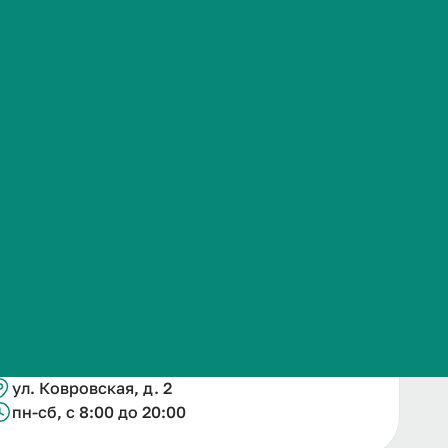
Часто задаваемые вопросы
Подробнее
Контакты
+79044375929
pedneo@volgmed.ru
ул. Ковровская, д. 2
пн-сб, с 8:00 до 20:00