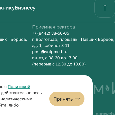
книку
Бизнесу
Приемная ректора
+7 (8442) 38-50-05
вших Борцов,
г. Волгоград, площадь Павших Борцов,
зд. 1, кабинет 3-11
post@volgmed.ru
пн-пт, с 08.30 до 17.00
(перерыв с 12.30 до 13.00)
ыть врачом
Ис
ие с
Политикой
и действительно весь
Принять
 аналитическими
йта, либо
льных данных
Пользовательское соглашение