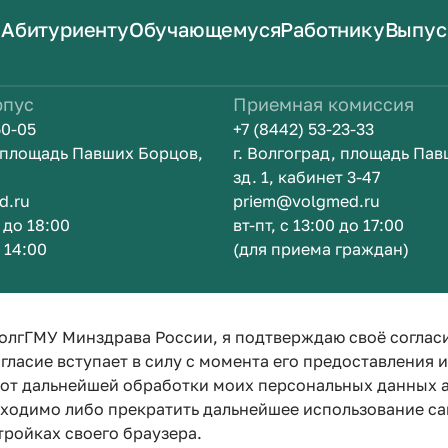
Абитуриенту
Обучающемуся
Работнику
Выпус
рпус
Приемная комиссия
50-05
+7 (8442) 53-23-33
, площадь Павших Борцов,
г. Волгоград, площадь Па
зд. 1, кабинет 3-47
d.ru
priem@volgmed.ru
0 до 18:00
вт-пт, с 13:00 до 17:00
о 14:00
(для приема граждан)
Искусство б
олгГМУ Минздрава России, я подтверждаю своё соглас
гласие вступает в силу с момента его предоставления 
е от дальнейшей обработки моих персональных данных
бходимо либо прекратить дальнейшее использование са
тройках своего браузера.
Политика конфиденциальности
Политика по обработке персона