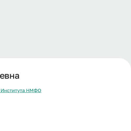
ьевна
и Института НМФО