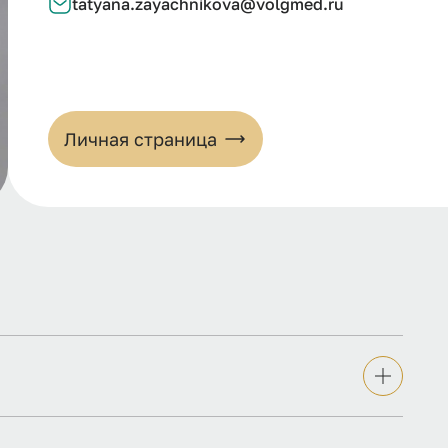
tatyana.zayachnikova@volgmed.ru
Личная страница