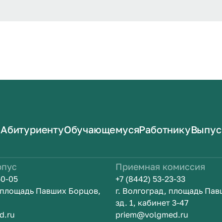
Абитуриенту
Обучающемуся
Работнику
Выпус
рпус
Приемная комиссия
50-05
+7 (8442) 53-23-33
, площадь Павших Борцов,
г. Волгоград, площадь Па
зд. 1, кабинет 3-47
d.ru
priem@volgmed.ru