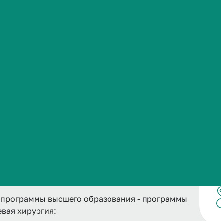
я хирургия
Сведения об образовательной организации
ность, занимающаяся лечением различных
лости рта, головы и шеи. Основная задача врача
томически правильное положение челюстей,
, улучшение эстетики лица, устранение
 программы высшего образования - программы
евая хирургия: