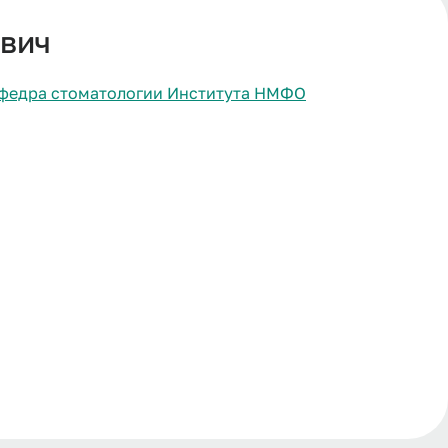
евич
федра стоматологии Института НМФО