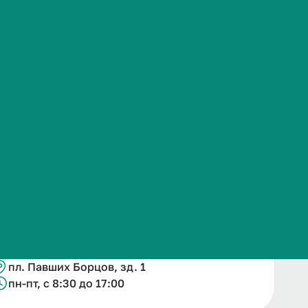
Часто задаваемые вопросы
Подробнее
Контакты
+78442532339
nataliia.sviridova@volgmed.ru
пл. Павших Борцов, зд. 1
пн-пт, с 8:30 до 17:00