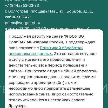
+7 (8442) 53-23-33
г. Волгоград, площадь Павших Борцов, зд. 1,
кабинет 3-47
priem@volgmed.ru
вт-пт, с 13:00 до 17:00 (для приема граждан)
Продолжая работу на сайте ФГБОУ ВО
Приемная ректора
ВолгГМУ Минздрава России, я подтверждаю
своё согласие с
Политикой обработки
+7 (8442) 38-50-05
персональных данных.
Это согласие вступает
г. Волгоград, площадь Павших Борцов, зд. 1,
в силу с момента его предоставления и
кабинет 3-11
действительно весь период пользования
post@volgmed.ru
сайтом. При отказе от дальнейшей обработки
пн-пт, с 08.30 до 17.00 (перерыв с 12.30 до 13.00)
моих персональных данных аналитическими
сервисами я предупреждён(-а), что
во быть врачом
Ис
необходимо либо прекратить дальнейшее
использование сайта, либо самостоятельно
отключить cookies в настройках своего
© 2026 Волгоградский государственный медицинский университет
браузера.