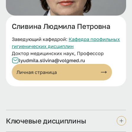
Сливина Людмила Петровна
Заведующий кафедрой:
Кафедра профильных
гигиенических дисциплин
Доктор медицинских наук, Профессор
lyudmila.
slivina@
volgmed.
ru
Личная страница
Ключевые дисциплины