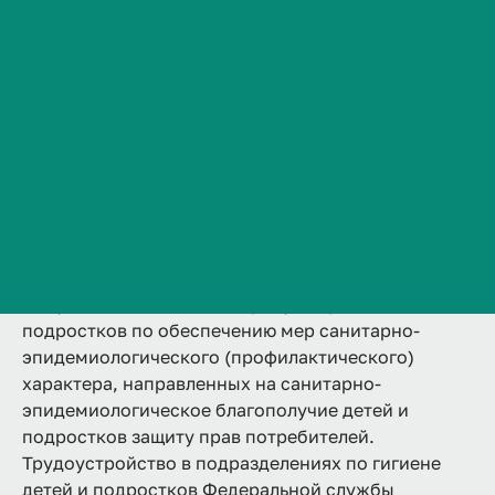
подростков
Сведения об образовательной организации
2 года
Аккредитована
Ординатура
Контакты
Очная
История ВолгГМУ
Подробнее
Вакансии
Профком обучающихся и работников
Брендбук и фирменный стиль
Часто задаваемые вопросы
Область профессиональной деятельности
выпускников включает охрану здоровья детей и
подростков по обеспечению мер санитарно-
эпидемиологического (профилактического)
характера, направленных на санитарно-
эпидемиологическое благополучие детей и
подростков защиту прав потребителей.
Трудоустройство в подразделениях по гигиене
детей и подростков Федеральной службы