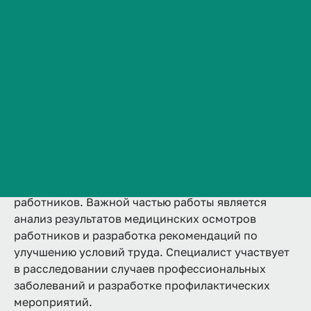
2 года
Аккредитована
Ординатура
Сведения об образовательной организации
Очная
Контакты
Подробнее
История ВолгГМУ
Вакансии
Профком обучающихся и работников
Брендбук и фирменный стиль
Врач по гигиене труда занимается оценкой и
Часто задаваемые вопросы
управлением факторов производственной среды
с целью обеспечения безопасности и здоровья
работников. Важной частью работы является
анализ результатов медицинских осмотров
работников и разработка рекомендаций по
улучшению условий труда. Специалист участвует
в расследовании случаев профессиональных
заболеваний и разработке профилактических
мероприятий.