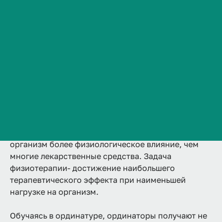
2 года
Аккредитована
Ординатура
Сведения об образовательной организации
Очная
Контакты
Подробнее
История ВолгГМУ
Вакансии
Профком обучающихся и работников
Брендбук и фирменный стиль
Физические факторы воздействовали на человека
Часто задаваемые вопросы
на протяжении всей его эволюции, поэтому
физиотерапевтические процедуры оказывают на
организм более физиологическое влияние, чем
многие лекарственные средства. Задача
физиотерапии- достижение наибольшего
терапевтического эффекта при наименьшей
нагрузке на организм.
Обучаясь в ординатуре, ординаторы получают не