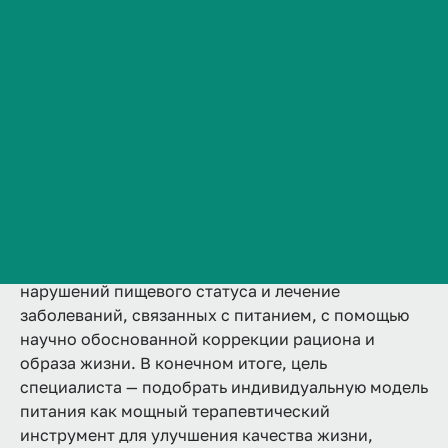
Подробнее
Сведения об образовательной организации
Контакты
История ВолгГМУ
Вакансии
Профком обучающихся и работников
Диетология — одна из ключевых
Брендбук и фирменный стиль
профилактических и лечебных областей
медицины. Обязанность врача-диетолога —
Часто задаваемые вопросы
сохранить и укрепить здоровье пациента, а также
обеспечить профилактику, диагностику
нарушений пищевого статуса и лечение
заболеваний, связанных с питанием, с помощью
научно обоснованной коррекции рациона и
образа жизни. В конечном итоге, цель
специалиста — подобрать индивидуальную модель
питания как мощный терапевтический
инструмент для улучшения качества жизни,