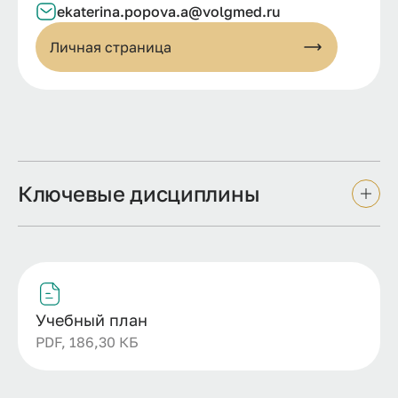
ekaterina.
popova.
a@
volgmed.
ru
Личная страница
Ключевые дисциплины
Учебный план
PDF, 186,30 КБ