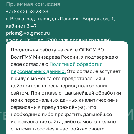
Приемная комиссия
+7 (8442) 53-23-33
г. Волгоград, площадь Павших Борцов, зд. 1,
кабинет 3-47
priem@volgmed.ru
вт-пт, с 13:00 до 17:00 (для приема граждан)
Продолжая работу на сайте ФГБОУ ВО
Приемная ректора
ВолгГМУ Минздрава России, я подтверждаю
своё согласие с
Политикой обработки
+7 (8442) 38-50-05
персональных данных.
Это согласие вступает
г. Волгоград, площадь Павших Борцов, зд. 1,
в силу с момента его предоставления и
кабинет 3-11
действительно весь период пользования
post@volgmed.ru
сайтом. При отказе от дальнейшей обработки
пн-пт, с 08.30 до 17.00 (перерыв с 12.30 до 13.00)
моих персональных данных аналитическими
сервисами я предупреждён(-а), что
о быть врачом
Ис
необходимо либо прекратить дальнейшее
использование сайта, либо самостоятельно
отключить cookies в настройках своего
© 2026 Волгоградский государственный медицинский университет