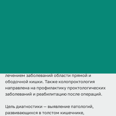
2 года
Аккредитована
Ординатура
Сведения об образовательной организации
Очная
Контакты
Подробнее
История ВолгГМУ
Вакансии
Профком обучающихся и работников
Брендбук и фирменный стиль
Колопроктология - это специализированный
Часто задаваемые вопросы
раздел хирургии, который занимается
диагностикой, консервативным и оперативным
лечением заболеваний области прямой и
ободочной кишки. Также колопроктология
направлена на профилактику проктологических
заболеваний и реабилитацию после операций.
Цель диагностики — выявление патологий,
развивающихся в толстом кишечнике,