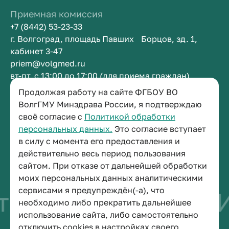
Приемная комиссия
+7 (8442) 53-23-33
г. Волгоград, площадь Павших Борцов, зд. 1,
кабинет 3-47
priem@volgmed.ru
вт-пт, с 13:00 до 17:00 (для приема граждан)
Продолжая работу на сайте ФГБОУ ВО
Приемная ректора
ВолгГМУ Минздрава России, я подтверждаю
своё согласие с
Политикой обработки
+7 (8442) 38-50-05
персональных данных.
Это согласие вступает
г. Волгоград, площадь Павших Борцов, зд. 1,
в силу с момента его предоставления и
кабинет 3-11
действительно весь период пользования
post@volgmed.ru
сайтом. При отказе от дальнейшей обработки
пн-пт, с 08.30 до 17.00 (перерыв с 12.30 до 13.00)
моих персональных данных аналитическими
сервисами я предупреждён(-а), что
тво быть врачом
И
необходимо либо прекратить дальнейшее
использование сайта, либо самостоятельно
отключить cookies в настройках своего