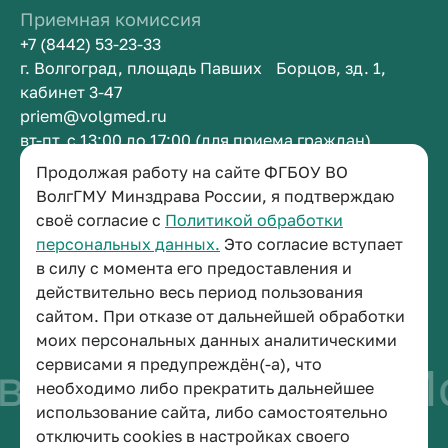
Приемная комиссия
+7 (8442) 53-23-33
г. Волгоград, площадь Павших Борцов, зд. 1,
кабинет 3-47
priem@volgmed.ru
вт-пт, с 13:00 до 17:00 (для приема граждан)
Продолжая работу на сайте ФГБОУ ВО
Приемная ректора
ВолгГМУ Минздрава России, я подтверждаю
своё согласие с
Политикой обработки
+7 (8442) 38-50-05
персональных данных.
Это согласие вступает
г. Волгоград, площадь Павших Борцов, зд. 1,
в силу с момента его предоставления и
кабинет 3-11
действительно весь период пользования
post@volgmed.ru
сайтом. При отказе от дальнейшей обработки
пн-пт, с 08.30 до 17.00 (перерыв с 12.30 до 13.00)
моих персональных данных аналитическими
сервисами я предупреждён(-а), что
во быть врачом
Ис
необходимо либо прекратить дальнейшее
использование сайта, либо самостоятельно
отключить cookies в настройках своего