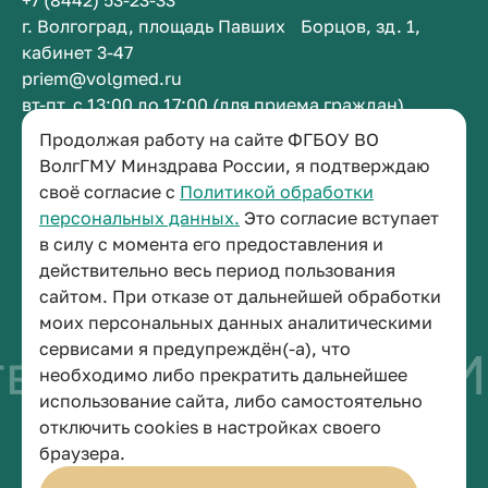
+7 (8442) 53-23-33
г. Волгоград, площадь Павших Борцов, зд. 1,
кабинет 3-47
priem@volgmed.ru
вт-пт, с 13:00 до 17:00 (для приема граждан)
Продолжая работу на сайте ФГБОУ ВО
Приемная ректора
ВолгГМУ Минздрава России, я подтверждаю
своё согласие с
Политикой обработки
+7 (8442) 38-50-05
персональных данных.
Это согласие вступает
г. Волгоград, площадь Павших Борцов, зд. 1,
в силу с момента его предоставления и
кабинет 3-11
действительно весь период пользования
post@volgmed.ru
сайтом. При отказе от дальнейшей обработки
пн-пт, с 08.30 до 17.00 (перерыв с 12.30 до 13.00)
моих персональных данных аналитическими
сервисами я предупреждён(-а), что
во быть врачом
И
необходимо либо прекратить дальнейшее
использование сайта, либо самостоятельно
отключить cookies в настройках своего
© 2026 Волгоградский государственный медицинский университет
браузера.
Политика конфиденциальности