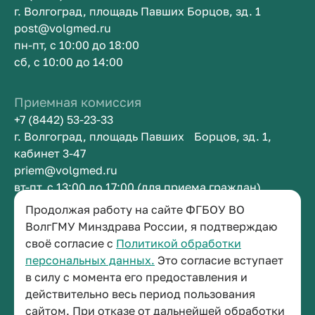
г. Волгоград, площадь Павших Борцов, зд. 1
post@volgmed.ru
пн-пт, с 10:00 до 18:00
сб, с 10:00 до 14:00
Приемная комиссия
+7 (8442) 53-23-33
г. Волгоград, площадь Павших Борцов, зд. 1,
кабинет 3-47
priem@volgmed.ru
вт-пт, с 13:00 до 17:00 (для приема граждан)
Продолжая работу на сайте ФГБОУ ВО
Приемная ректора
ВолгГМУ Минздрава России, я подтверждаю
своё согласие с
Политикой обработки
+7 (8442) 38-50-05
персональных данных.
Это согласие вступает
г. Волгоград, площадь Павших Борцов, зд. 1,
в силу с момента его предоставления и
кабинет 3-11
действительно весь период пользования
post@volgmed.ru
сайтом. При отказе от дальнейшей обработки
пн-пт, с 08.30 до 17.00 (перерыв с 12.30 до 13.00)