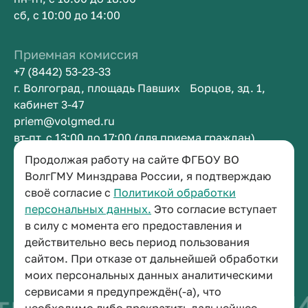
сб, с 10:00 до 14:00
Приемная комиссия
+7 (8442) 53-23-33
г. Волгоград, площадь Павших Борцов, зд. 1,
кабинет 3-47
priem@volgmed.ru
вт-пт, с 13:00 до 17:00 (для приема граждан)
Продолжая работу на сайте ФГБОУ ВО
ВолгГМУ Минздрава России, я подтверждаю
Приемная ректора
своё согласие с
Политикой обработки
+7 (8442) 38-50-05
персональных данных.
Это согласие вступает
г. Волгоград, площадь Павших Борцов, зд. 1,
в силу с момента его предоставления и
кабинет 3-11
действительно весь период пользования
post@volgmed.ru
сайтом. При отказе от дальнейшей обработки
пн-пт, с 08.30 до 17.00 (перерыв с 12.30 до 13.00)
моих персональных данных аналитическими
сервисами я предупреждён(-а), что
о быть врачом
Ис