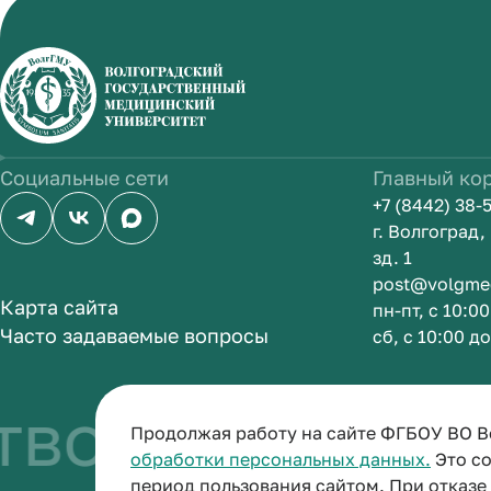
Социальные сети
Главный ко
+7 (8442) 38-
г. Волгоград
зд. 1
post@volgme
Карта сайта
пн-пт, с 10:0
Часто задаваемые вопросы
сб, с 10:00 д
во быть врач
Продолжая работу на сайте ФГБОУ ВО В
обработки персональных данных.
Это со
период пользования сайтом. При отказ