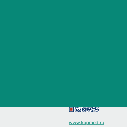
Сведения об образовательной организации
ны договоры по ОМС:
Контактная информация
«Капитал МС» - Филиал в
Адрес Центрального офиса
30А
бласти)
Директор: Скрябина Инн
Телефон: +7 (8442) 55-01-
E-mail:
volgograd@kapme
www.kapmed.ru