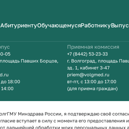
Абитуриенту
Обучающемуся
Работнику
Выпус
рпус
Приемная комиссия
50-05
+7 (8442) 53-23-33
, площадь Павших Борцов,
г. Волгоград, площадь Па
зд. 1, кабинет 3-47
d.ru
priem@volgmed.ru
0 до 18:00
вт-пт, с 13:00 до 17:00
о 14:00
(для приема граждан)
ом
Искусство 
олгГМУ Минздрава России, я подтверждаю своё соглас
гласие вступает в силу с момента его предоставления 
е от дальнейшей обработки моих персональных данных