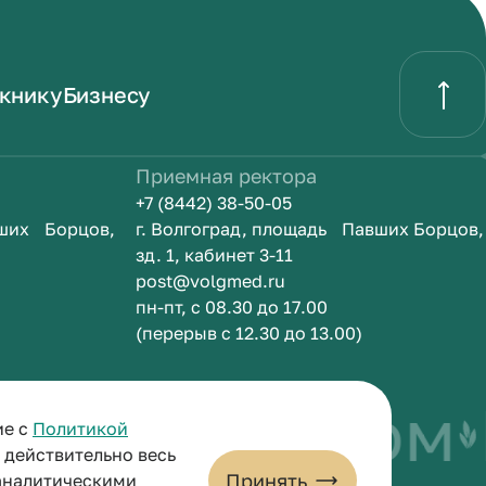
книку
Бизнесу
Приемная ректора
+7 (8442) 38-50-05
вших Борцов,
г. Волгоград, площадь Павших Борцов,
зд. 1, кабинет 3-11
post@volgmed.ru
пн-пт, с 08.30 до 17.00
(перерыв с 12.30 до 13.00)
быть врачом
И
ие с
Политикой
и действительно весь
Принять
 аналитическими