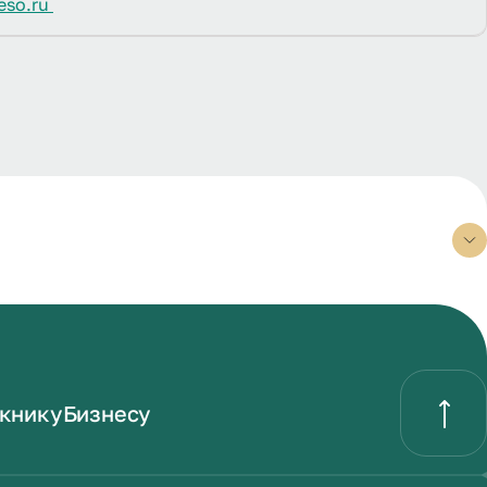
eso.ru
книку
Бизнесу