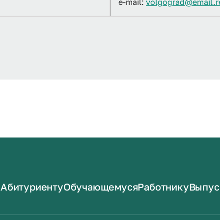
e-mail:
volgograd@email.r
Абитуриенту
Обучающемуся
Работнику
Выпус