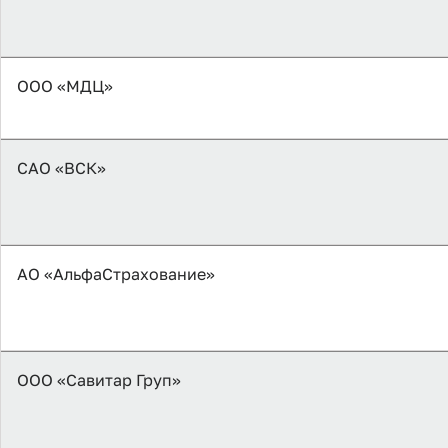
ООО «МДЦ»
САО «ВСК»
АО «АльфаСтрахование»
ООО «Савитар Груп»