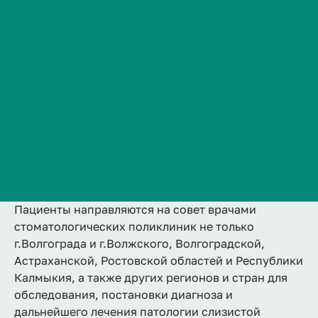
рта на Герцена
Сведения об образовательной организации
Контакты
С 2015 года на базе СКДЦ ВолгГМУ по адресу ул.
История ВолгГМУ
Герцена, д. 10 работает консультативный совет по
Вакансии
оказанию помощи пациентам с заболеваниями
слизистой оболочки полости рта (в том числе
Профком обучающихся и работников
онкологические).
Брендбук и фирменный стиль
Часто задаваемые вопросы
В состав совета входят профессора кафедры
терапевтической стоматологии ВолгГМУ.
Пациенты направляются на совет врачами
стоматологических поликлиник не только
г.Волгограда и г.Волжского, Волгоградской,
Астраханской, Ростовской областей и Республики
Калмыкия, а также других регионов и стран для
обследования, постановки диагноза и
дальнейшего лечения патологии слизистой