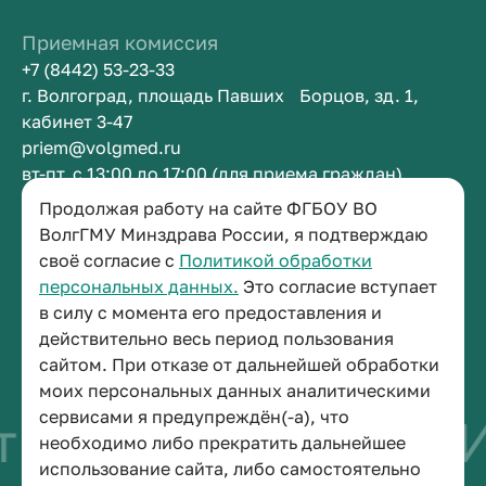
Приемная комиссия
+7 (8442) 53-23-33
г. Волгоград, площадь Павших Борцов, зд. 1,
кабинет 3-47
priem@volgmed.ru
вт-пт, с 13:00 до 17:00 (для приема граждан)
Продолжая работу на сайте ФГБОУ ВО
Приемная ректора
ВолгГМУ Минздрава России, я подтверждаю
своё согласие с
Политикой обработки
+7 (8442) 38-50-05
персональных данных.
Это согласие вступает
г. Волгоград, площадь Павших Борцов, зд. 1,
в силу с момента его предоставления и
кабинет 3-11
действительно весь период пользования
post@volgmed.ru
сайтом. При отказе от дальнейшей обработки
пн-пт, с 08.30 до 17.00 (перерыв с 12.30 до 13.00)
моих персональных данных аналитическими
сервисами я предупреждён(-а), что
о быть врачом
Ис
необходимо либо прекратить дальнейшее
использование сайта, либо самостоятельно