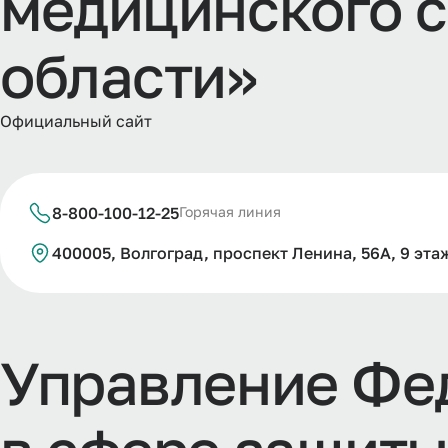
м
е
д
и
ц
и
н
с
к
о
г
о
с
о
б
л
а
с
т
и
»
Официальный сайт
8-800-100-12-25
Горячая линия
400005, Волгоград, проспект Ленина, 56А, 9 эта
У
п
р
а
в
л
е
н
и
е
Ф
е