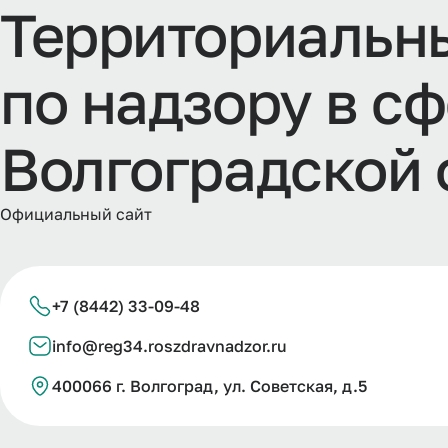
Т
е
р
р
и
т
о
р
и
а
л
ь
н
п
о
н
а
д
з
о
р
у
в
с
ф
В
о
л
г
о
г
р
а
д
с
к
о
й
Официальный сайт
+7 (8442) 33-09-48
info@reg34.roszdravnadzor.ru
400066 г. Волгоград, ул. Советская, д.5