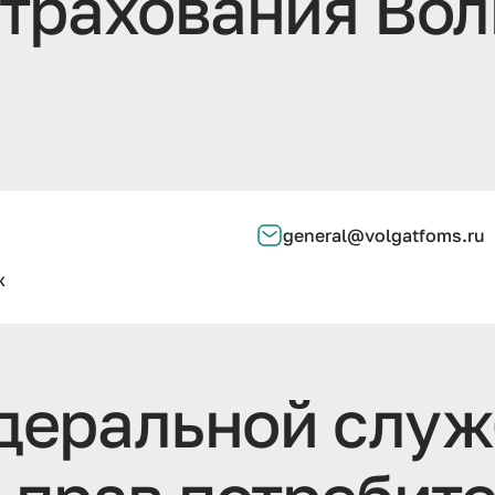
т
р
а
х
о
в
а
н
и
я
В
о
л
general@volgatfoms.ru
ж
д
е
р
а
л
ь
н
о
й
с
л
у
ж