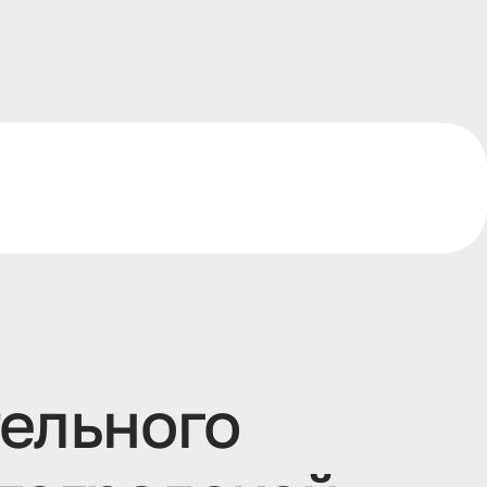
е
л
ь
н
о
г
о