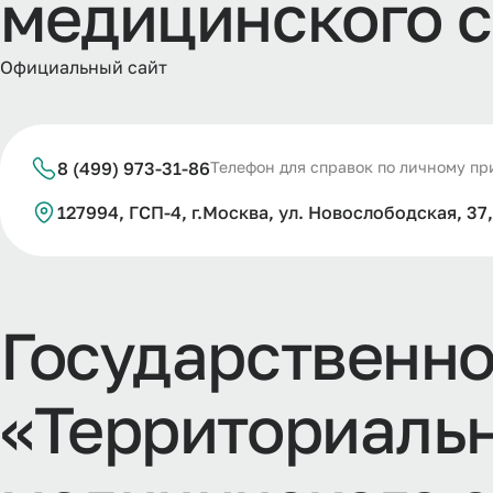
м
е
д
и
ц
и
н
с
к
о
г
о
с
Официальный сайт
8 (499) 973-31-86
Телефон для справок по личному п
127994, ГСП-4, г.Москва, ул. Новослободская, 37,
Г
о
с
у
д
а
р
с
т
в
е
н
н
«
Т
е
р
р
и
т
о
р
и
а
л
ь