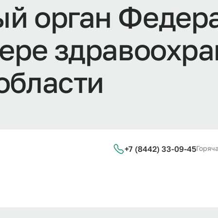
ы
й
о
р
г
а
н
Ф
е
д
е
р
е
р
е
з
д
р
а
в
о
о
х
р
а
о
б
л
а
с
т
и
+7 (8442) 33-09-45
Горяча