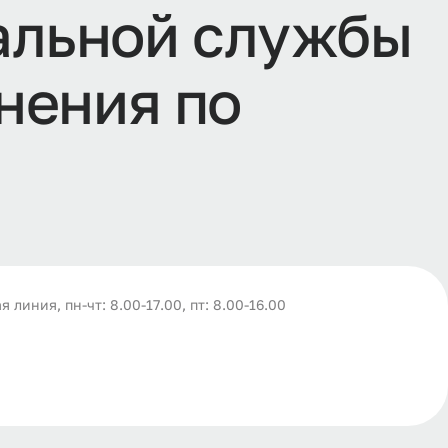
а
л
ь
н
о
й
с
л
у
ж
б
ы
н
е
н
и
я
п
о
я линия, пн-чт: 8.00-17.00, пт: 8.00-16.00