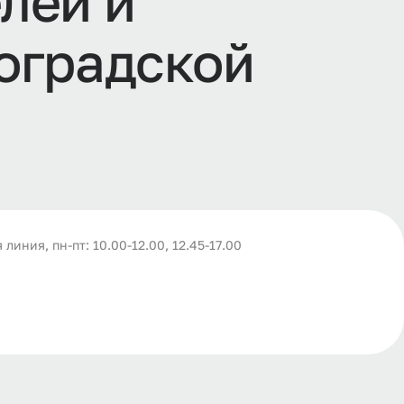
е
л
е
й
и
о
г
р
а
д
с
к
о
й
 линия, пн-пт: 10.00-12.00, 12.45-17.00