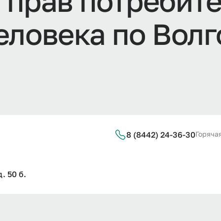
ы
п
р
а
в
п
о
т
р
е
б
и
т
е
л
о
в
е
к
а
п
о
В
о
л
г
8 (8442) 24-36-30
Горячая
. 50 б.