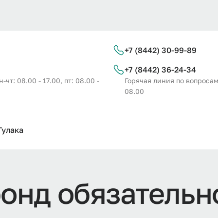
+7 (8442) 30-99-89
+7 (8442) 36-24-34
т: 08.00 - 17.00, пт: 08.00 -
Горячая линия по вопросам 
08.00
Тулака
ф
о
н
д
о
б
я
з
а
т
е
л
ь
н