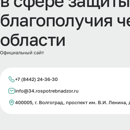
в
с
ф
е
р
е
з
а
щ
и
т
б
л
а
г
о
п
о
л
у
ч
и
я
ч
о
б
л
а
с
т
и
Официальный сайт
+7 (8442) 24-36-30
info@34.rospotrebnadzor.ru
400005, г. Волгоград, проспект им. В.И. Ленина, д