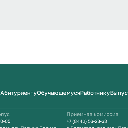
Абитуриенту
Обучающемуся
Работнику
Выпус
рпус
Приемная комиссия
50-05
+7 (8442) 53-23-33