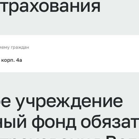
т
р
а
х
о
в
а
н
и
я
риему граждан
 корп. 4а
о
е
у
ч
р
е
ж
д
е
н
и
е
н
ы
й
ф
о
н
д
о
б
я
з
а
т