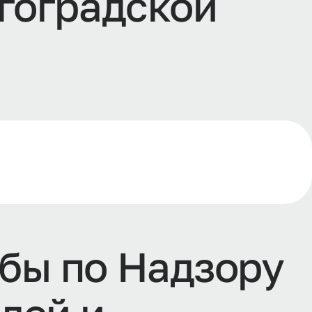
г
о
г
р
а
д
с
к
о
й
б
ы
п
о
Н
а
д
з
о
р
у