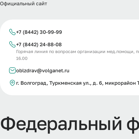
Официальный сайт
+7 (8442) 30-99-99
+7 (8442) 24-88-08
Горячая линия по вопросам организации мед.помощи, пн-ч
16.00
oblzdrav@volganet.ru
г. Волгоград, Туркменская ул., д. 6, микрорайон 
Ф
е
д
е
р
а
л
ь
н
ы
й