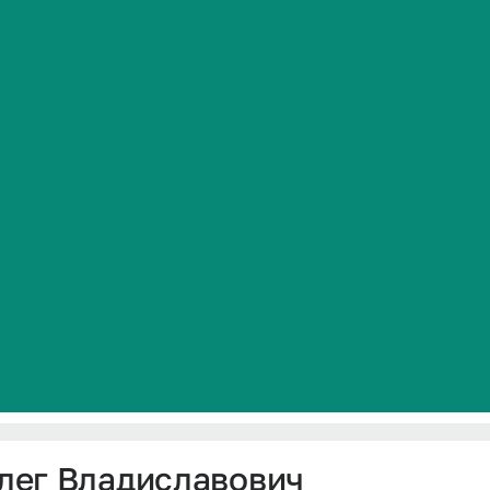
ия»
Сведения об образовательной организации
мила Львовна
итационной подкомиссии по специальности «Неонатол
лег Владиславович