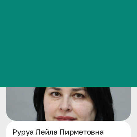
дело»
Сведения об образовательной организации
Контакты
История ВолгГМУ
Вакансии
Профком обучающихся и работников
Брендбук и фирменный стиль
Часто задаваемые вопросы
Руруа Лейла Пирметовна