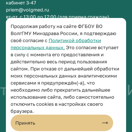
кабинет 3-47
priem@volgmed.ru
вт-пт, с 13:00 до 17:00 (для приема граждан)
Продолжая работу на сайте ФГБОУ ВО
Приемная ректора
ВолгГМУ Минздрава России, я подтверждаю
своё согласие с
Политикой обработки
+7 (8442) 38-50-05
персональных данных.
Это согласие вступает
г. Волгоград, площадь Павших Борцов, зд. 1,
в силу с момента его предоставления и
кабинет 3-11
действительно весь период пользования
post@volgmed.ru
сайтом. При отказе от дальнейшей обработки
пн-пт, с 08.30 до 17.00 (перерыв с 12.30 до 13.00)
моих персональных данных аналитическими
сервисами я предупреждён(-а), что
во быть врачом
И
необходимо либо прекратить дальнейшее
использование сайта, либо самостоятельно
отключить cookies в настройках своего
© 2026 Волгоградский государственный медицинский университет
браузера.
Политика конфиденциальности
Политика по обработке персональных данных
Принять
Пользовательское соглашение