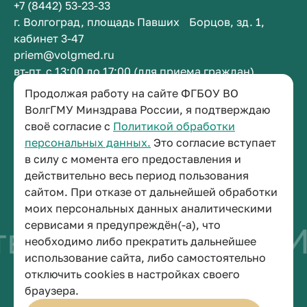
+7 (8442) 53-23-33
г. Волгоград, площадь Павших Борцов, зд. 1,
кабинет 3-47
priem@volgmed.ru
вт-пт, с 13:00 до 17:00 (для приема граждан)
Продолжая работу на сайте ФГБОУ ВО
Приемная ректора
ВолгГМУ Минздрава России, я подтверждаю
своё согласие с
Политикой обработки
+7 (8442) 38-50-05
персональных данных.
Это согласие вступает
г. Волгоград, площадь Павших Борцов, зд. 1,
в силу с момента его предоставления и
кабинет 3-11
действительно весь период пользования
post@volgmed.ru
сайтом. При отказе от дальнейшей обработки
пн-пт, с 08.30 до 17.00 (перерыв с 12.30 до 13.00)
моих персональных данных аналитическими
сервисами я предупреждён(-а), что
во быть врачом
Ис
необходимо либо прекратить дальнейшее
использование сайта, либо самостоятельно
отключить cookies в настройках своего
© 2026 Волгоградский государственный медицинский университет
браузера.
Политика конфиденциальности