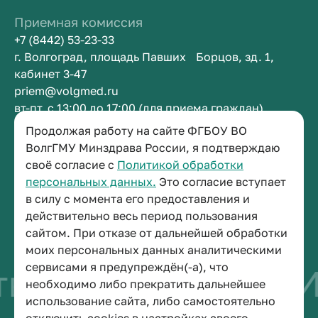
Приемная комиссия
+7 (8442) 53-23-33
г. Волгоград, площадь Павших Борцов, зд. 1,
кабинет 3-47
priem@volgmed.ru
вт-пт, с 13:00 до 17:00 (для приема граждан)
Продолжая работу на сайте ФГБОУ ВО
Приемная ректора
ВолгГМУ Минздрава России, я подтверждаю
своё согласие с
Политикой обработки
+7 (8442) 38-50-05
персональных данных.
Это согласие вступает
г. Волгоград, площадь Павших Борцов, зд. 1,
в силу с момента его предоставления и
кабинет 3-11
действительно весь период пользования
post@volgmed.ru
сайтом. При отказе от дальнейшей обработки
пн-пт, с 08.30 до 17.00 (перерыв с 12.30 до 13.00)
моих персональных данных аналитическими
сервисами я предупреждён(-а), что
во быть врачом
Ис
необходимо либо прекратить дальнейшее
использование сайта, либо самостоятельно