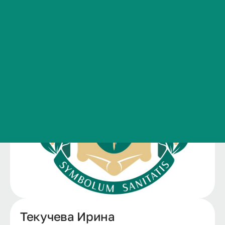
болезни»
Сведения об образовательной организации
Контакты
История ВолгГМУ
Вакансии
Профком обучающихся и работников
Брендбук и фирменный стиль
Часто задаваемые вопросы
Текучева Ирина