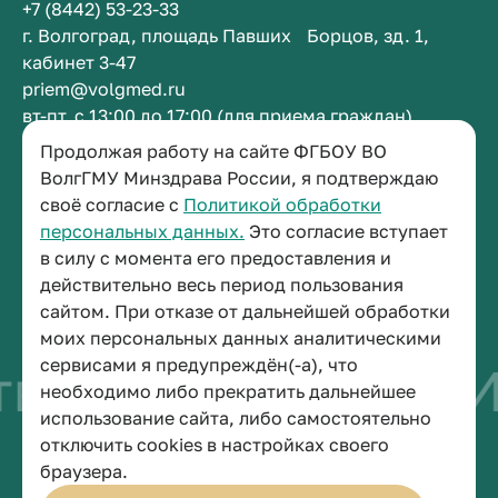
+7 (8442) 53-23-33
г. Волгоград, площадь Павших Борцов, зд. 1,
кабинет 3-47
priem@volgmed.ru
вт-пт, с 13:00 до 17:00 (для приема граждан)
Продолжая работу на сайте ФГБОУ ВО
Приемная ректора
ВолгГМУ Минздрава России, я подтверждаю
своё согласие с
Политикой обработки
+7 (8442) 38-50-05
персональных данных.
Это согласие вступает
г. Волгоград, площадь Павших Борцов, зд. 1,
в силу с момента его предоставления и
кабинет 3-11
действительно весь период пользования
post@volgmed.ru
сайтом. При отказе от дальнейшей обработки
пн-пт, с 08.30 до 17.00 (перерыв с 12.30 до 13.00)
моих персональных данных аналитическими
сервисами я предупреждён(-а), что
во быть врачом
И
необходимо либо прекратить дальнейшее
использование сайта, либо самостоятельно
отключить cookies в настройках своего
© 2026 Волгоградский государственный медицинский университет
браузера.
Политика конфиденциальности