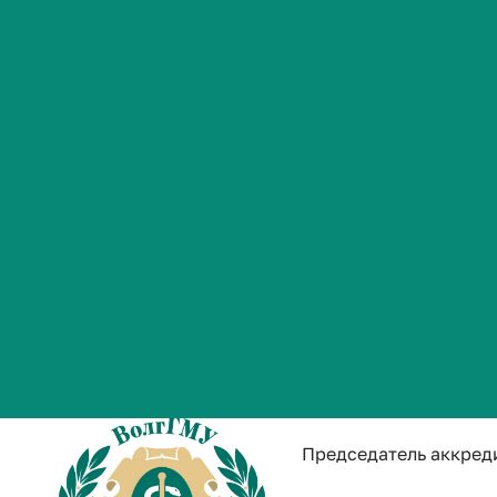
Студенческая жизнь
Панфилкина
Международная
Председатель аккред
деятельность
natalia.panfilkina
Абитуриенту
Обучающемуся
Личная страница
Бизнесу
Кириллов О
Председатель аккред