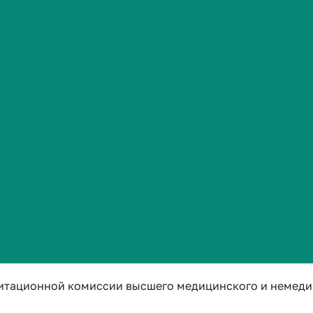
Сведения об образовательной организации
 Наталья Александровна
итационной подкомиссии по специальности «Гериатри
@volgmed.ru
лег Владиславович
итационной комиссии высшего медицинского и немеди