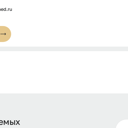
med.ru
уемых