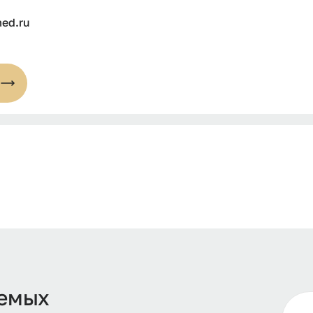
med.ru
уемых