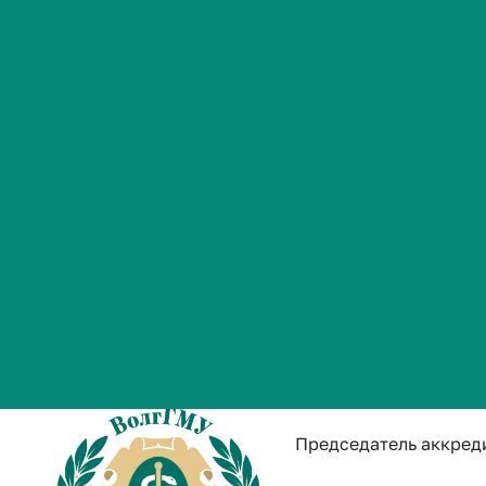
Студенческая жизнь
Мордвинова
Международная
Председатель аккред
деятельность
galina.mordvinova
Абитуриенту
Обучающемуся
Личная страница
Бизнесу
Кириллов О
Председатель аккред