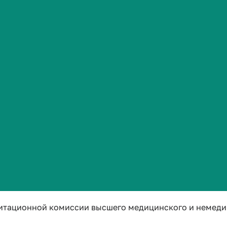
Сведения об образовательной организации
 Галина Владимировна
итационной подкомиссии по специальности «Фтизиатр
@volgmed.ru
лег Владиславович
итационной комиссии высшего медицинского и немеди