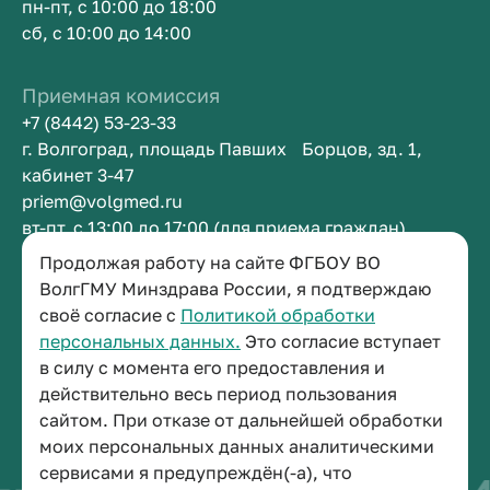
пн-пт, с 10:00 до 18:00
сб, с 10:00 до 14:00
Приемная комиссия
+7 (8442) 53-23-33
г. Волгоград, площадь Павших Борцов, зд. 1,
кабинет 3-47
priem@volgmed.ru
вт-пт, с 13:00 до 17:00 (для приема граждан)
Продолжая работу на сайте ФГБОУ ВО
Приемная ректора
ВолгГМУ Минздрава России, я подтверждаю
своё согласие с
Политикой обработки
+7 (8442) 38-50-05
персональных данных.
Это согласие вступает
г. Волгоград, площадь Павших Борцов, зд. 1,
в силу с момента его предоставления и
кабинет 3-11
действительно весь период пользования
post@volgmed.ru
сайтом. При отказе от дальнейшей обработки
пн-пт, с 08.30 до 17.00 (перерыв с 12.30 до 13.00)
моих персональных данных аналитическими
сервисами я предупреждён(-а), что