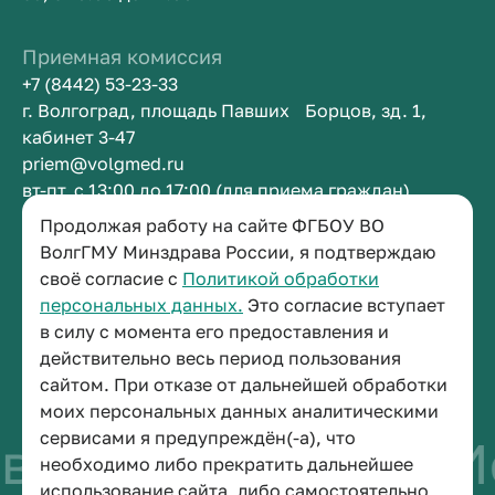
Приемная комиссия
+7 (8442) 53-23-33
г. Волгоград, площадь Павших Борцов, зд. 1,
кабинет 3-47
priem@volgmed.ru
вт-пт, с 13:00 до 17:00 (для приема граждан)
Продолжая работу на сайте ФГБОУ ВО
Приемная ректора
ВолгГМУ Минздрава России, я подтверждаю
своё согласие с
Политикой обработки
+7 (8442) 38-50-05
персональных данных.
Это согласие вступает
г. Волгоград, площадь Павших Борцов, зд. 1,
в силу с момента его предоставления и
кабинет 3-11
действительно весь период пользования
post@volgmed.ru
сайтом. При отказе от дальнейшей обработки
пн-пт, с 08.30 до 17.00 (перерыв с 12.30 до 13.00)
моих персональных данных аналитическими
сервисами я предупреждён(-а), что
о быть врачом
Ис
необходимо либо прекратить дальнейшее
использование сайта, либо самостоятельно