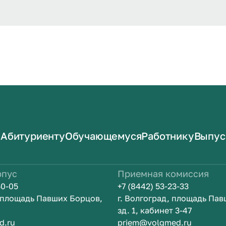
Абитуриенту
Обучающемуся
Работнику
Выпус
рпус
Приемная комиссия
50-05
+7 (8442) 53-23-33
, площадь Павших Борцов,
г. Волгоград, площадь Па
зд. 1, кабинет 3-47
d.ru
priem@volgmed.ru