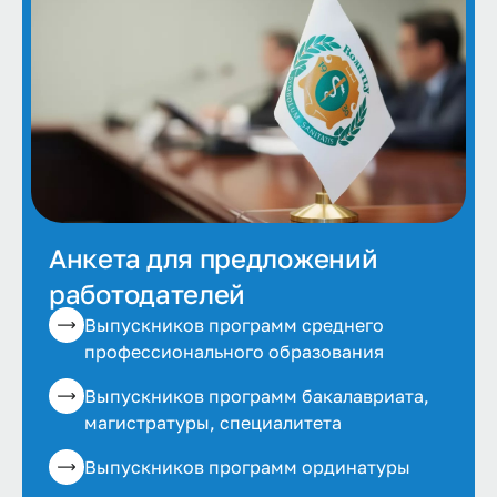
Анкета для предложений
работодателей
Выпускников программ среднего
профессионального образования
Выпускников программ бакалавриата,
магистратуры, специалитета
Выпускников программ ординатуры