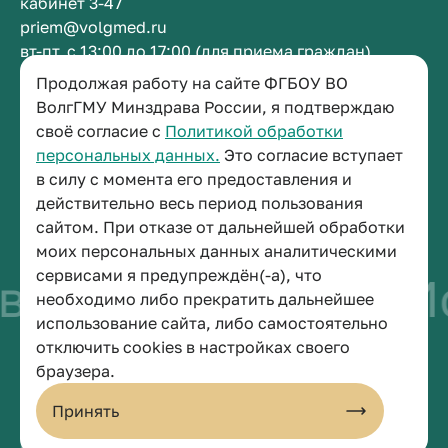
кабинет 3-47
priem@volgmed.ru
вт-пт, с 13:00 до 17:00 (для приема граждан)
Продолжая работу на сайте ФГБОУ ВО
Приемная ректора
ВолгГМУ Минздрава России, я подтверждаю
своё согласие с
Политикой обработки
+7 (8442) 38-50-05
персональных данных.
Это согласие вступает
г. Волгоград, площадь Павших Борцов, зд. 1,
в силу с момента его предоставления и
кабинет 3-11
действительно весь период пользования
post@volgmed.ru
сайтом. При отказе от дальнейшей обработки
пн-пт, с 08.30 до 17.00 (перерыв с 12.30 до 13.00)
моих персональных данных аналитическими
сервисами я предупреждён(-а), что
о быть врачом
Ис
необходимо либо прекратить дальнейшее
использование сайта, либо самостоятельно
отключить cookies в настройках своего
© 2026 Волгоградский государственный медицинский университет
браузера.
Политика конфиденциальности
Политика по обработке персональных данных
Принять
Пользовательское соглашение