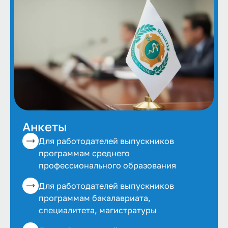
Анкеты
Для работодателей выпускников
программам среднего
профессионального образования
Для работодателей выпускников
программам бакалавриата,
специалитета, магистратуры