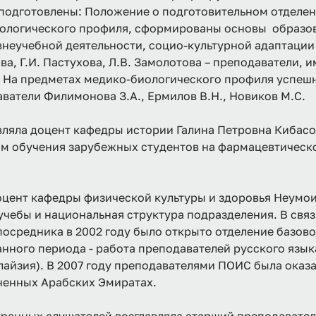
ли подготовлены: Положение о подготовительном отдел
иологического профиля, сформированы основы образов
 внеучебной деятельности, социо-культурной адаптаци
рова, Г.И. Пастухова, Л.В. Замолотова – преподавател
 На предметах медико-биологического профиля успеш
аватели Филимонова З.А., Ермилов В.Н., Новиков М.С.
авляла доцент кафедры истории Галина Петровна Кибасо
ом обучения зарубежных студентов на фармацевтическ
оцент кафедры физической культуры и здоровья Неумо
чебы и национальная структура подразделения. В свя
осредника в 2002 году было открыто отделение базов
анного периода - работа преподавателей русского язык
лайзия). В 2007 году преподавателями ПОИС была ока
ненных Арабских Эмиратах.