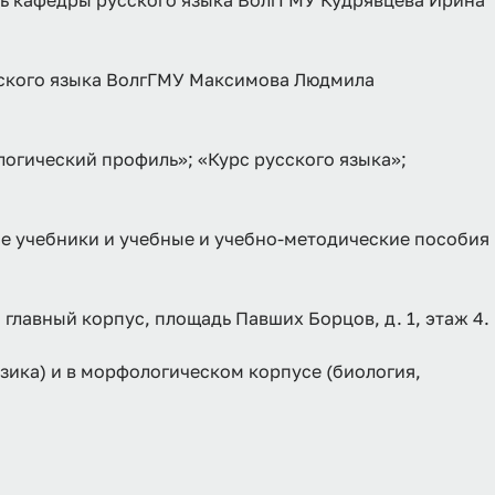
ль кафедры русского языка ВолгГМУ Кудрявцева Ирина
сского языка ВолгГМУ Максимова Людмила
гический профиль»; «Курс русского языка»;
е учебники и учебные и учебно-методические пособия
 главный корпус, площадь Павших Борцов, д. 1, этаж 4.
изика) и в морфологическом корпусе (биология,