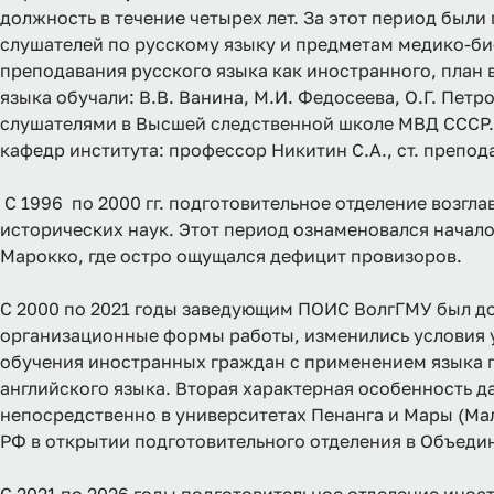
должность в течение четырех лет. За этот период бы
слушателей по русскому языку и предметам медико-б
преподавания русского языка как иностранного, план
языка обучали: В.В. Ванина, М.И. Федосеева, О.Г. Пет
слушателями в Высшей следственной школе МВД СССР.
кафедр института: профессор Никитин С.А., ст. препод
С 1996 по 2000 гг. подготовительное отделение возгл
исторических наук. Этот период ознаменовался начал
Марокко, где остро ощущался дефицит провизоров.
С 2000 по 2021 годы заведующим ПОИС ВолгГМУ был д
организационные формы работы, изменились условия у
обучения иностранных граждан с применением языка п
английского языка. Вторая характерная особенность д
непосредственно в университетах Пенанга и Мары (Ма
РФ в открытии подготовительного отделения в Объеди