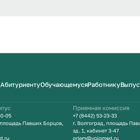
Абитуриенту
Обучающемуся
Работнику
Выпус
рпус
Приемная комиссия
50-05
+7 (8442) 53-23-33
, площадь Павших Борцов,
г. Волгоград, площадь Па
зд. 1, кабинет 3-47
d.ru
priem@volgmed.ru