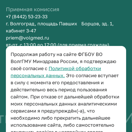
Приемная комиссия
+7 (8442) 53-23-33
г. Волгоград, площадь Павших Борцов, зд. 1,
кабинет 3-47
priem@volgmed.ru
вт-пт, с 13:00 до 17:00 (для приема граждан)
Продолжая работу на сайте ФГБОУ ВО
Приемная ректора
ВолгГМУ Минздрава России, я подтверждаю
своё согласие с
Политикой обработки
+7 (8442) 38-50-05
персональных данных.
Это согласие вступает
г. Волгоград, площадь Павших Борцов, зд. 1,
в силу с момента его предоставления и
кабинет 3-11
действительно весь период пользования
post@volgmed.ru
сайтом. При отказе от дальнейшей обработки
пн-пт, с 08.30 до 17.00 (перерыв с 12.30 до 13.00)
моих персональных данных аналитическими
сервисами я предупреждён(-а), что
во быть врачом
И
необходимо либо прекратить дальнейшее
использование сайта, либо самостоятельно