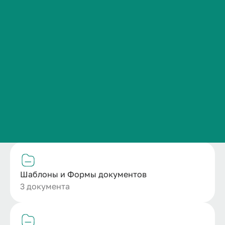
Сведения об образовательной организации
Контакты
Положение о структурном подразделении
История ВолгГМУ
1 документ
Вакансии
Профком обучающихся и работников
Брендбук и фирменный стиль
Приказы и другие локально нормативные
Часто задаваемые вопросы
документы
3 документа
Шаблоны и Формы документов
3 документа