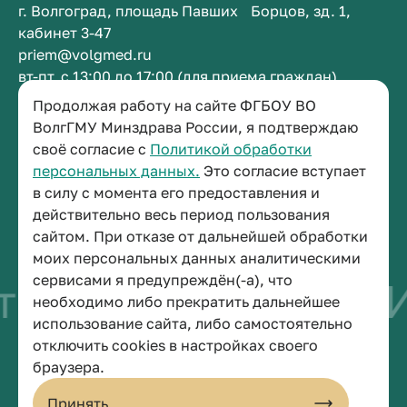
г. Волгоград, площадь Павших Борцов, зд. 1,
кабинет 3-47
priem@volgmed.ru
вт-пт, с 13:00 до 17:00 (для приема граждан)
Продолжая работу на сайте ФГБОУ ВО
Приемная ректора
ВолгГМУ Минздрава России, я подтверждаю
своё согласие с
Политикой обработки
+7 (8442) 38-50-05
персональных данных.
Это согласие вступает
г. Волгоград, площадь Павших Борцов, зд. 1,
в силу с момента его предоставления и
кабинет 3-11
действительно весь период пользования
post@volgmed.ru
сайтом. При отказе от дальнейшей обработки
пн-пт, с 08.30 до 17.00 (перерыв с 12.30 до 13.00)
моих персональных данных аналитическими
сервисами я предупреждён(-а), что
во быть врачом
И
необходимо либо прекратить дальнейшее
использование сайта, либо самостоятельно
отключить cookies в настройках своего
© 2026 Волгоградский государственный медицинский университет
браузера.
Политика конфиденциальности
Политика по обработке персональных данных
Принять