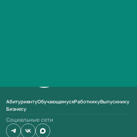
Сведения об образовательной организации
Контакты
История ВолгГМУ
Полезная информация
Вакансии
Профком обучающихся и работников
Брендбук и фирменный стиль
Часто задаваемые вопросы
Абитуриенту
Обучающемуся
Работнику
Выпускнику
Бизнесу
Социальные сети