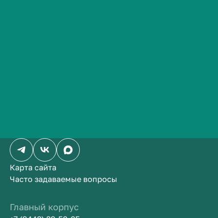
Сведения об образовательной организации
Контакты
История ВолгГМУ
Вакансии
Профком обучающихся и работников
Брендбук и фирменный стиль
Абитуриенту
Обучающемуся
Работнику
Выпускнику
Часто задаваемые вопросы
Бизнесу
Социальные сети
Карта сайта
Часто задаваемые вопросы
Главный корпус