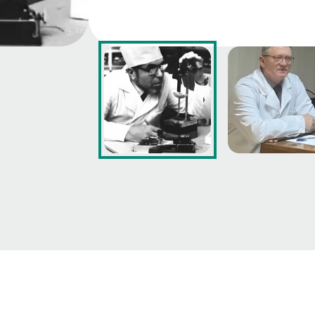
посвящено детскому зубному про
Докторскую диссертацию защитил в
«Обоснование современных метод
ортодонтического лечения детей 
500 публикаций, в том числе учеб
стоматологии. Под его руководст
кандидатских и докторских диссе