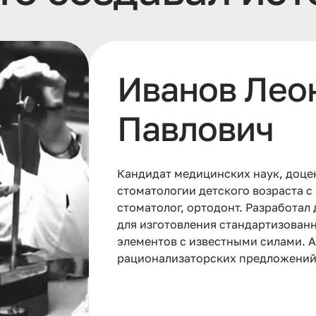
Иванов Лео
Дмитриенко
Павлович
Владимиро
Кандидат медицинских наук, доце
Доктор медицинских наук., профе
стоматологии детского возраста с 
1994 по 2014 годы. Врач - ортодон
стоматолог, ортодонт. Разработа
руководитель ВолгГМУ, заслуженн
для изготовления стандартизован
Прошел путь от аспиранта кафедр
элементов с известными силами. А
стоматологии детского возраста.
рационализаторских предложений,
кандидатов и 1 доктора медицинск
Основное направление научной де
«Профилактика и лечение врожде
челюстно-лицевой области у детей