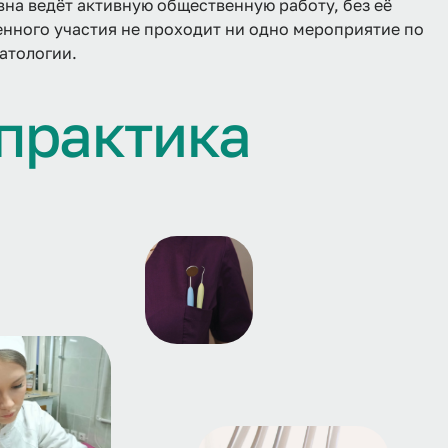
на ведёт активную общественную работу, без её
нного участия не проходит ни одно мероприятие по
атологии.
п
р
а
к
т
и
к
а