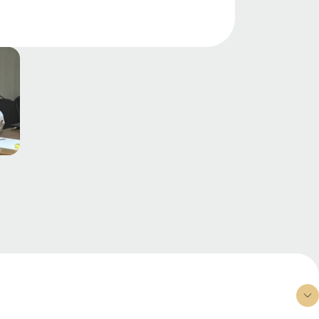
тезированию.
 1994 году на тему:
ов ортопедического, и
с дефектами зубных рядов». Более
ных пособий и учебников по
вом защищено более 50
ртаций.