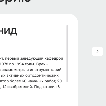
нид
 Сергей
вич
нт, первый заведующий кафедрой
ссор, заведующий кафедрой с
1978 по 1994 годы. Врач -
т. В настоящее время - научный
л динамометры и инструментарий
ый работник высшей школы РФ.
ных активных ортодонтических
ы до заведующего кафедрой
втор более 60 научных работ, 20
 12 изобретений. Подготовил 6
их наук.
ятельности на кафедре -
нных и приобретенных аномалий
». Большое количество работ