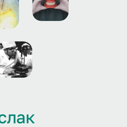
с
л
а
к