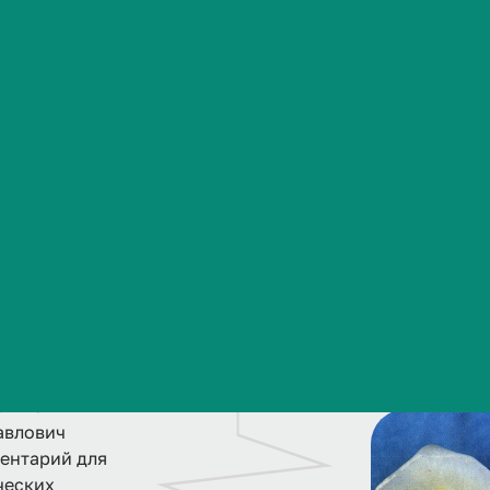
Сведения об образовательной организации
к
а
ф
е
д
р
ы
и
е
е
з
78 году. Ее
т и опытный
авлович
ентарий для
ческих