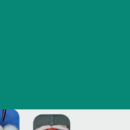
Часто задаваемые вопросы
а
в
е
д
у
ю
щ
и
е