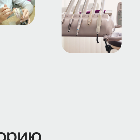
о
р
и
ю