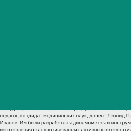
Студенческая жизнь
Международная
деятельность
Абитуриенту
О
с
н
о
в
а
н
и
е
Обучающемуся
Бизнесу
Кафедра стоматологии детского возраста основана в 19
заведующим стал высококвалифицированный клиницис
педагог, кандидат медицинских наук, доцент Леонид П
Иванов. Им были разработаны динамометры и инструм
изготовления стандартизованных активных ортодонти