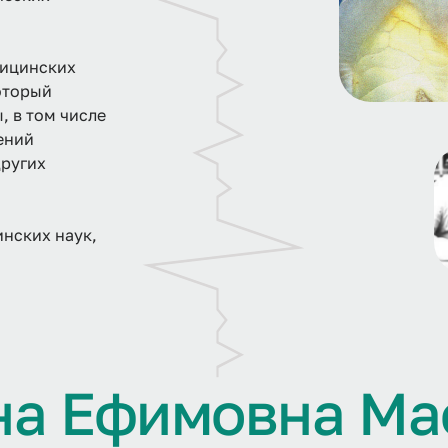
дицинских
оторый
 в том числе
ений
других
нских наук,
н
а
Е
ф
и
м
о
в
н
а
М
а