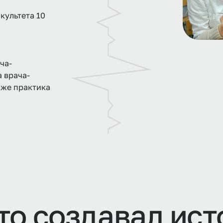
культета 10
ча-
 врача-
же практика
т
о
с
о
з
д
а
в
а
л
и
с
т