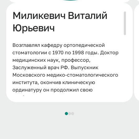
Миликевич Виталий
Юрьевич
Возглавлял кафедру ортопедической
стоматологии с 1970 по 1998 годы. Доктор
медицинских наук, профессор,
Заслуженный врач РФ. Выпускник
Московского медико-стоматологического
института, окончив клиническую
ординатуру он продолжил свою
профессиональную подготовку в
аспирантуре ММСИ. В 1965 г. успешно
защитил кандидатскую диссертацию.
Докторская диссертация была посвящена
профилактике осложнений при дефектах
коронок жевательных зубов и зубных