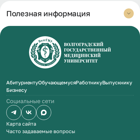
рядов. Это направление было основой
научного направления работы кафедры
Полезная информация
ортопедической стоматологии.
Деятельность В.Ю. Миликевича более 30 лет
была направлена на создание и
руководство Волгоградской научной
школой стоматологов. Им было
подготовлено 3 доктора медицинских наук,
19 кандидатов медицинских наук,
опубликовано более 100 научных работ,
Абитуриенту
Обучающемуся
Работнику
Выпускнику
получено 5 патентов. Возглавлял
Бизнесу
Волгоградское научное общество
стоматологов, был инициатором и
Социальные сети
организатором первого диссертационного
совета при Волгоградском медицинском
институте.
Карта сайта
Часто задаваемые вопросы