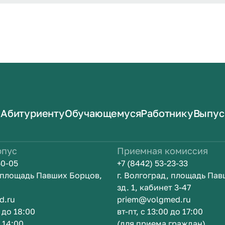
Абитуриенту
Обучающемуся
Работнику
Выпус
рпус
Приемная комиссия
50-05
+7 (8442) 53-23-33
, площадь Павших Борцов,
г. Волгоград, площадь Па
зд. 1, кабинет 3-47
d.ru
priem@volgmed.ru
0 до 18:00
вт-пт, с 13:00 до 17:00
о 14:00
(для приема граждан)