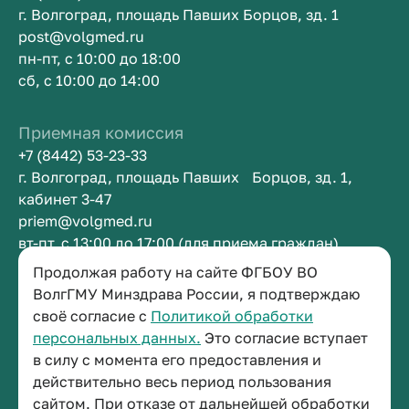
г. Волгоград, площадь Павших Борцов, зд. 1
post@volgmed.ru
пн-пт, с 10:00 до 18:00
сб, с 10:00 до 14:00
Приемная комиссия
+7 (8442) 53-23-33
г. Волгоград, площадь Павших Борцов, зд. 1,
кабинет 3-47
priem@volgmed.ru
вт-пт, с 13:00 до 17:00 (для приема граждан)
Продолжая работу на сайте ФГБОУ ВО
Приемная ректора
ВолгГМУ Минздрава России, я подтверждаю
своё согласие с
Политикой обработки
+7 (8442) 38-50-05
персональных данных.
Это согласие вступает
г. Волгоград, площадь Павших Борцов, зд. 1,
в силу с момента его предоставления и
кабинет 3-11
действительно весь период пользования
post@volgmed.ru
сайтом. При отказе от дальнейшей обработки
пн-пт, с 08.30 до 17.00 (перерыв с 12.30 до 13.00)